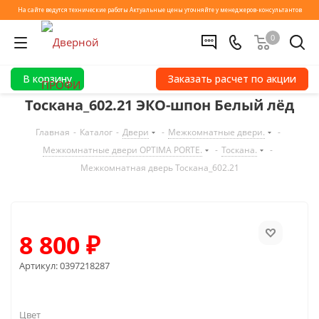
На сайте ведутся технические работы
Актуальные цены уточняйте у менеджеров-консультантов
0
В корзину
Заказать расчет по акции
Тоскана_602.21 ЭКО-шпон Белый лёд
Главная
-
Каталог
-
Двери
-
Межкомнатные двери.
-
Межкомнатные двери OPTIMA PORTE.
-
Тоскана.
-
Межкомнатная дверь Тоскана_602.21
8 800
₽
Артикул:
0397218287
Цвет