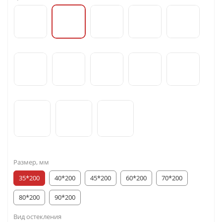
Размер, мм
35*200
40*200
45*200
60*200
70*200
80*200
90*200
Вид остекления