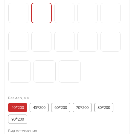
Размер, мм
40*200
45*200
60*200
70*200
80*200
90*200
Вид остекления