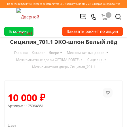
На сайте ведутся технические работы
Актуальные цены уточняйте у менеджеров-консультантов
0
В корзину
Заказать расчет по акции
Сицилия_701.1 ЭКО-шпон Белый лёд
Главная
-
Каталог
-
Двери
-
Межкомнатные двери.
-
Межкомнатные двери OPTIMA PORTE.
-
Сицилия.
-
Межкомнатная дверь Сицилия_701.1
10 000
₽
Артикул:
1175064851
Цвет