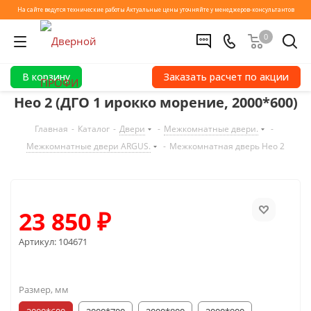
На сайте ведутся технические работы
Актуальные цены уточняйте у менеджеров-консультантов
0
В корзину
Заказать расчет по акции
Нео 2 (ДГО 1 ирокко морение, 2000*600)
Главная
-
Каталог
-
Двери
-
Межкомнатные двери.
-
Межкомнатные двери ARGUS.
-
Межкомнатная дверь Нео 2
23 850
₽
Артикул:
104671
Размер, мм