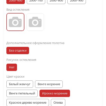
2000*600
2000*700
2000*800
2000*900
Вид остекления
Дополнительное оформление полотна
Без отделки
Рисунок остекления
Нет
Цвет краски
Белый жемчуг
Венге морение
Венге пепельный
Ирокко морение
Красное дерево морение
Олива