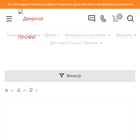
На сайте ведутся технические работы
Актуальные цены уточняйте у менеджеров-консультантов
0
Для серий Турин, Тоскана.
Главная
-
Каталог
-
Двери
-
Межкомнатные двери.
-
Фрамуги.
-
Для серий Турин, Тоскана.
Фильтр