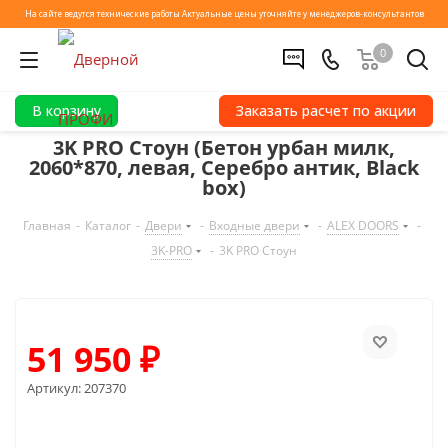
На сайте ведутся технические работы
Актуальные цены уточняйте у менеджеров-консультантов
0
В корзину
Заказать расчет по акции
3K PRO Стоун (Бетон урбан милк,
2060*870, левая, Серебро антик, Black
box)
Главная
-
Каталог
-
Двери
-
Входные двери
-
ALEX DOORS
-
3K-PRO
-
3K PRO Стоун
51 950
₽
Артикул:
207370