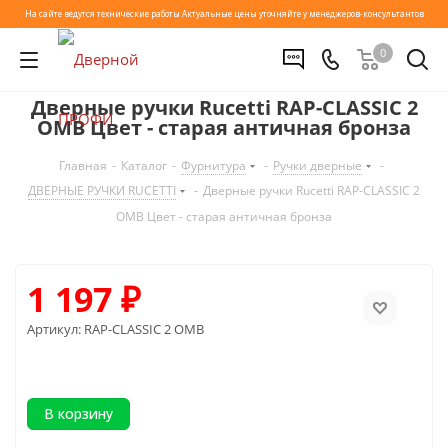
На сайте ведутся технические работы
Актуальные цены уточняйте у менеджеров-консультантов
0
Дверные ручки Rucetti RAP-CLASSIC 2
OMB Цвет - старая античная бронза
Главная
-
Каталог
-
Фурнитура
-
Ручки дверные
-
ДВЕРНЫЕ РУЧКИ RUCETTI
-
Дверные ручки Rucetti RAP-CLASSIC 2
OMB Цвет - старая античная бронза
1 197
₽
Артикул:
RAP-CLASSIC 2 OMB
В корзину