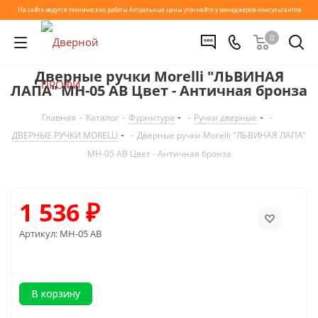
На сайте ведутся технические работы
Актуальные цены уточняйте у менеджеров-консультантов
0
Дверные ручки Morelli "ЛЬВИНАЯ
ЛАПА" MH-05 AB Цвет - Античная бронза
Главная
-
Каталог
-
Фурнитура
-
Ручки дверные
-
ДВЕРНЫЕ РУЧКИ MORELLI
-
Дверные ручки Morelli "ЛЬВИНАЯ ЛАПА"
MH-05 AB Цвет - Античная бронза
1 536
₽
Артикул:
MH-05 AB
В корзину