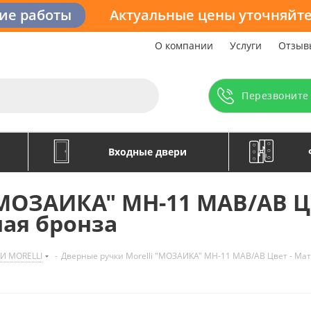
кие работы
Актуальные цены уточняйте
О компании
Услуги
Отзыв
Перезвоните
Входные двери
"МОЗАИКА" MH-11 MAB/AB Ц
ая бронза
И MORELLI
-
Дверные ручки Morelli "МОЗАИКА" MH-11 MAB/AB Цвет - Ма