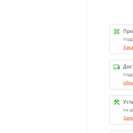
Про
подр
Зака
Дос
подр
обр
Уст
на д
Запр