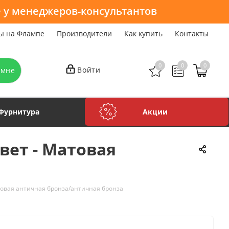
 у менеджеров-консультантов
ы на Флампе
Производители
Как купить
Контакты
0
0
0
Войти
 мне
Фурнитура
Акции
вет - Матовая
товая античная бронза/античная бронза