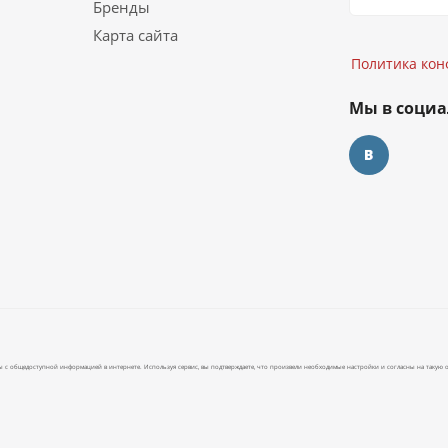
Бренды
Политика конф
Карта сайта
Политика ко
Мы в социа
 с общедоступной информацией в интернете. Используя сервис, вы подтверждаете, что произвели необходимые настройки и согласны на такую о