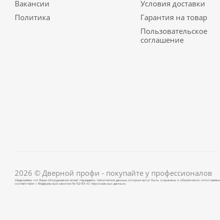
Вакансии
Условия доставки
Политика
Гарантия на товар
Пользовательское
соглашение
2026 © Дверной профи - покупайте у профессионалов
Уведомляем, что Ваше оборудование может передавать технические данные, которые могут быть сохранены и обезличенно сопоставлены
соответствии с Федеральным законом № 152-ФЗ «О персональных данных».