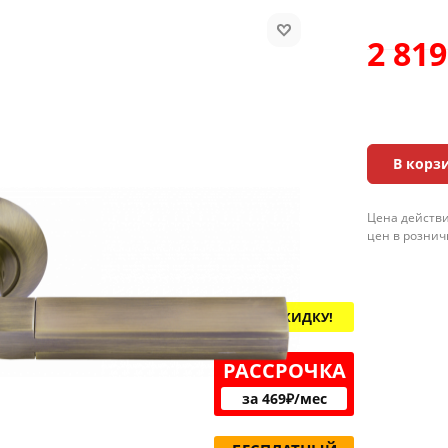
2 819
В корз
Цена действи
цен в рознич
ХОЧУ СКИДКУ!
РАССРОЧКА
за 469₽/мес