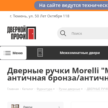
На сайте ведутся техничес
г. Тюмень, ул. 50 Лет Октября 118
Межкомнатные двери
Меню
Дверные ручки Morelli 
античная бронза/античн
Главная
-
Каталог
-
Фурнитура
-
Ручки дверные
-
ДВЕРНЫЕ РУЧК
Двери