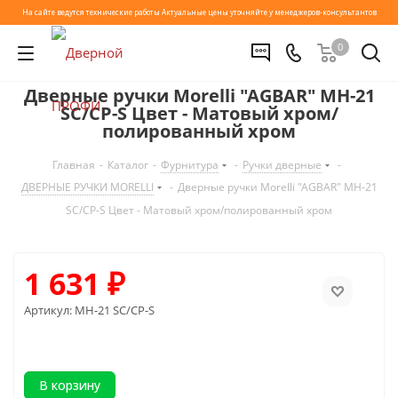
На сайте ведутся технические работы
Актуальные цены уточняйте у менеджеров-консультантов
0
Дверные ручки Morelli "AGBAR" MH-21
SC/CP-S Цвет - Матовый хром/
полированный хром
Главная
-
Каталог
-
Фурнитура
-
Ручки дверные
-
ДВЕРНЫЕ РУЧКИ MORELLI
-
Дверные ручки Morelli "AGBAR" MH-21
SC/CP-S Цвет - Матовый хром/полированный хром
1 631
₽
Артикул:
MH-21 SC/CP-S
В корзину