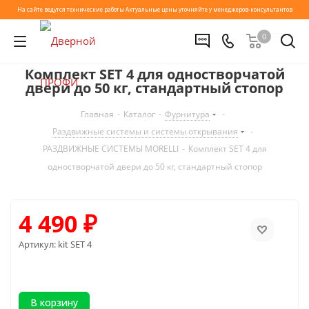
На сайте ведутся технические работы
Актуальные цены уточняйте у менеджеров-консультантов
0
Комплект SET 4 для одностворчатой
двери до 50 кг, стандартный стопор
Главная
-
Каталог
-
Фурнитура
-
Раздвижные системы и системы открывания
-
РАЗДВИЖНЫЕ СИСТЕМЫ MORELLI
-
Комплект SET 4 для
одностворчатой двери до 50 кг, стандартный стопор
4 490
₽
Артикул:
kit SET 4
В корзину