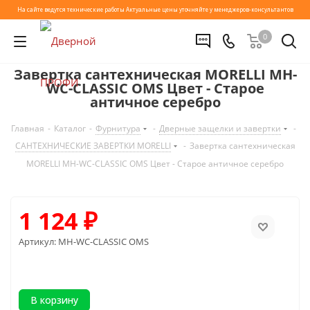
На сайте ведутся технические работы
Актуальные цены уточняйте у менеджеров-консультантов
0
Завертка сантехническая MORELLI MH-
WC-CLASSIC OMS Цвет - Старое
античное серебро
Главная
-
Каталог
-
Фурнитура
-
Дверные защелки и завертки
-
САНТЕХНИЧЕСКИЕ ЗАВЕРТКИ MORELLI
-
Завертка сантехническая
MORELLI MH-WC-CLASSIC OMS Цвет - Старое античное серебро
1 124
₽
Артикул:
MH-WC-CLASSIC OMS
В корзину