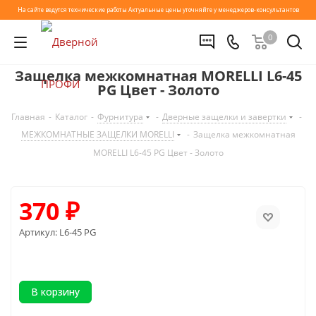
На сайте ведутся технические работы
Актуальные цены уточняйте у менеджеров-консультантов
0
Защелка межкомнатная MORELLI L6-45
PG Цвет - Золото
Главная
-
Каталог
-
Фурнитура
-
Дверные защелки и завертки
-
МЕЖКОМНАТНЫЕ ЗАЩЕЛКИ MORELLI
-
Защелка межкомнатная
MORELLI L6-45 PG Цвет - Золото
370
₽
Артикул:
L6-45 PG
В корзину