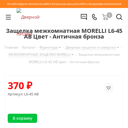
На сайте ведутся технические работы
Актуальные цены уточняйте у менеджеров-консультантов
0
Защелка межкомнатная MORELLI L6-45
AB Цвет - Античная бронза
Главная
-
Каталог
-
Фурнитура
-
Дверные защелки и завертки
-
МЕЖКОМНАТНЫЕ ЗАЩЕЛКИ MORELLI
-
Защелка межкомнатная
MORELLI L6-45 AB Цвет - Античная бронза
370
₽
Артикул:
L6-45 AB
В корзину